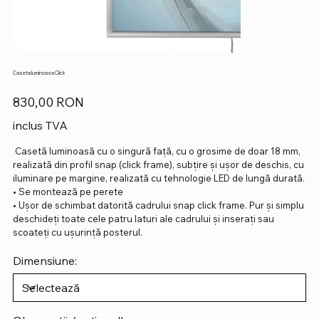
Caseta luminoasa Click
Preț
830,00 RON
inclus TVA
Casetă luminoasă cu o singură față, cu o grosime de doar 18 mm,
realizată din profil snap (click frame), subțire și ușor de deschis, cu
iluminare pe margine, realizată cu tehnologie LED de lungă durată.
• Se montează pe perete
• Ușor de schimbat datorită cadrului snap click frame. Pur și simplu
deschideți toate cele patru laturi ale cadrului și inserați sau
scoateți cu ușurință posterul.
Dimensiune: