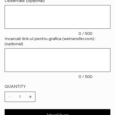
Observatii: (opțional)
Până
la
500
caractere.
0 / 500
Incarcati link-ul pentru grafica (wetransfer.com) :
(opțional)
Până
la
500
caractere.
0 / 500
QUANTITY
Adaugă în coș