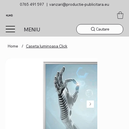
0765 491 597 |
vanzari@productie-publicitara.eu
graph
MENIU
Cautare
Home
/
Caseta luminoasa Click