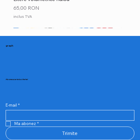
Preț
65,00 RON
inclus TVA
NOU
NOU
graph
Aboneaza-te la oferte!
E-mail
*
Ma abonez
*
Trimite