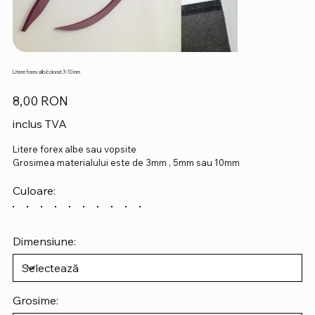
Litere forex alb/colorat 3-10 mm
Preț
8,00 RON
inclus TVA
Litere forex albe sau vopsite
Grosimea materialului este de 3mm , 5mm sau 10mm
Culoare:
Dimensiune:
Grosime: