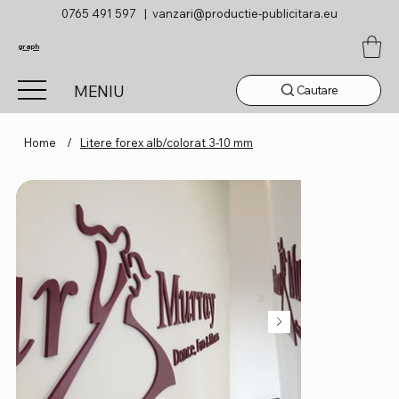
0765 491 597 |
vanzari@productie-publicitara.eu
graph
MENIU
Cautare
Home
/
Litere forex alb/colorat 3-10 mm