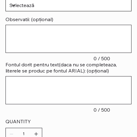
Observatii: (opțional)
Până
la
500
caractere.
0 / 500
Fontul dorit pentru text(daca nu se completeaza,
literele se produc pe fontul ARIAL): (opțional)
Până
la
500
caractere.
0 / 500
QUANTITY