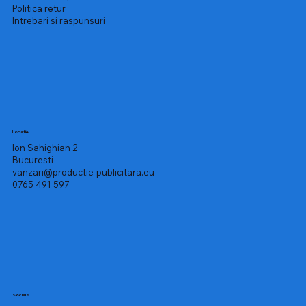
Politica retur
Intrebari si raspunsuri
Locatie
Ion Sahighian 2
Bucuresti
vanzari@productie-publicitara.eu
0765 491 597
Socials