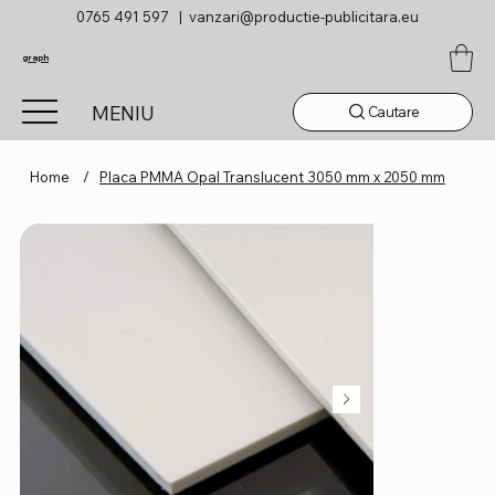
0765 491 597 |
vanzari@productie-publicitara.eu
graph
MENIU
Cautare
Home
/
Placa PMMA Opal Translucent 3050 mm x 2050 mm