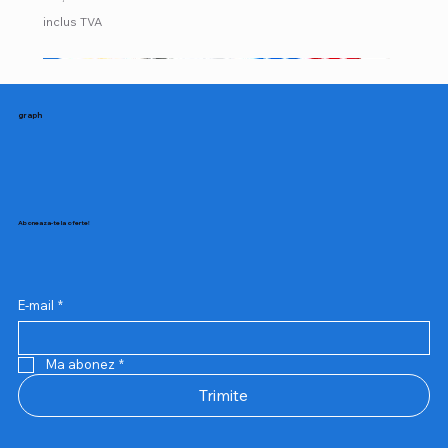
inclus TVA
NOU
NOU
graph
Aboneaza-te la oferte!
E-mail
*
Ma abonez
*
Trimite