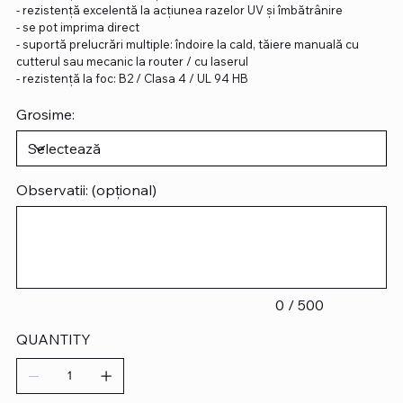
- rezistență excelentă la acțiunea razelor UV și îmbătrânire
- se pot imprima direct
- suportă prelucrări multiple: îndoire la cald, tăiere manuală cu
cutterul sau mecanic la router / cu laserul
- rezistență la foc: B2 / Clasa 4 / UL 94 HB
Grosime:
Observatii: (opțional)
Până
la
500
caractere.
0 / 500
QUANTITY