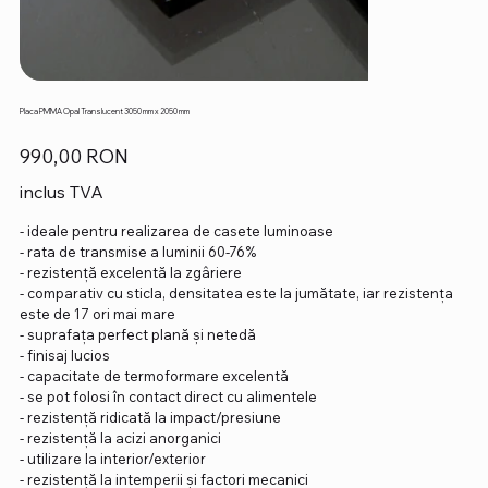
Placa PMMA Opal Translucent 3050 mm x 2050 mm
Preț
990,00 RON
inclus TVA
- ideale pentru realizarea de casete luminoase
- rata de transmise a luminii 60-76%
- rezistență excelentă la zgâriere
- comparativ cu sticla, densitatea este la jumătate, iar rezistența
este de 17 ori mai mare
- suprafața perfect plană și netedă
- finisaj lucios
- capacitate de termoformare excelentă
- se pot folosi în contact direct cu alimentele
- rezistență ridicată la impact/presiune
- rezistență la acizi anorganici
- utilizare la interior/exterior
- rezistență la intemperii și factori mecanici