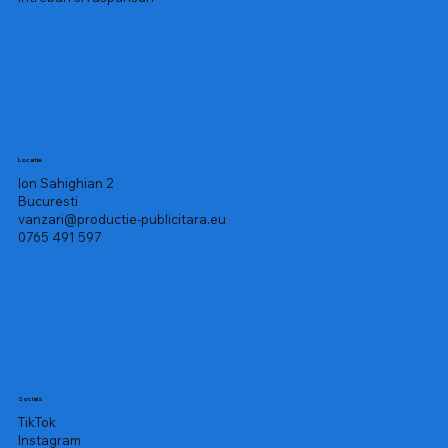
Locatie
Ion Sahighian 2
Bucuresti
vanzari@productie-publicitara.eu
0765 491 597
Socials
TikTok
Instagram