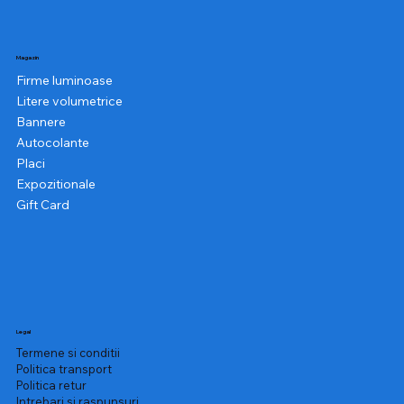
Preț
990,00 RON
inclus TVA
inclus TVA
inclus TVA
inclus TVA
inclus TVA
inclus TVA
inclus TVA
inclus TVA
inclus TVA
inclus TVA
inclus TVA
inclus TVA
inclus TVA
inclus TVA
inclus TVA
Magazin
Firme luminoase
Litere volumetrice
Bannere
Autocolante
Placi
Expozitionale
Gift Card
Legal
Termene si conditii
Politica transport
Politica retur
Intrebari si raspunsuri