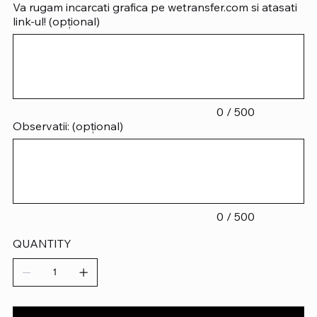
Va rugam incarcati grafica pe wetransfer.com si atasati
link-ul! (opțional)
Până
la
500
caractere.
0 / 500
Observatii: (opțional)
Până
la
500
caractere.
0 / 500
QUANTITY