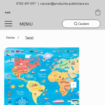
0765 491 597 |
vanzari@productie-publicitara.eu
graph
MENIU
Cautare
Home
/
Tapet