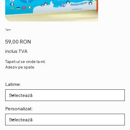
Tapet
Preț
59,00 RON
inclus TVA
Tapet-ul se vinde la ml.
Adeziv pe spate.
Latime:
Personalizat: