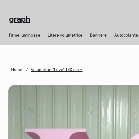
graph
Firme luminoase
Litere volumetrice
Bannere
Autocolante
Home
/
Volumetrie "Love" 180 cm H