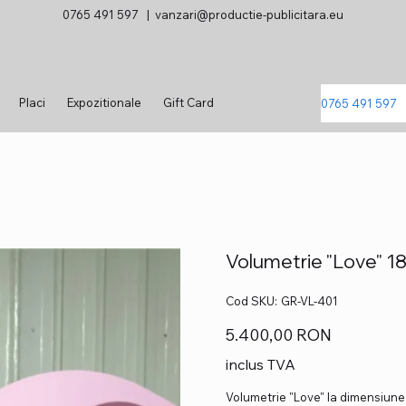
0765 491 597 |
vanzari@productie-publicitara.eu
Placi
Expozitionale
Gift Card
0765 491 597
Volumetrie "Love" 1
Cod
Cod SKU:
GR-VL-401
SKU
GR-
VL-
Preț
5.400,00 RON
401
inclus TVA
Volumetrie "Love" la dimensiune