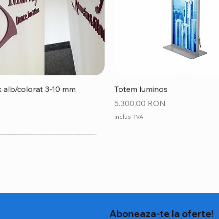
Afișare rapidă
Afișare rapidă
ex alb/colorat 3-10 mm
Totem luminos
Preț
5.300,00 RON
inclus TVA
Aboneaza-te la oferte!